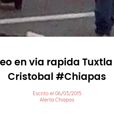
eo en via rapida Tuxtla
Cristobal #Chiapas
Escrito el 06/03/2015
Alerta Chiapas